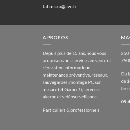
tatimicro@live.fr
A PROPOS
MA
Depuis plus de 15 ans, nous vous
250 
proposons nos services en vente et
790
réparation informatique,
Du l
maintenance préventive, réseaux,
de 1
sauvegardes, montage PC sur
Le s
mesure (et Gamer !), serveurs,
alarme et vidéosurveillance.
05.4
Particuliers & professionnels