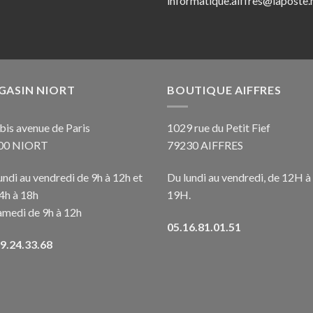
informatique.aiffres@laposte.
GASIN NIORT
BOUTIQUE AIFFRES
bis avenue de Paris
1029 rue du Petit Fief
00 NIORT
79230 AIFFRES
undi au vendredi de 9h à 12h et
Du lundi au vendredi, de 12H à
4h à 18h
19H.
amedi de 9h à 12h
05.16.81.01.51
9.24.33.68