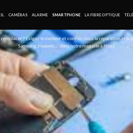
IL
CAMÉRAS
ALARME
SMARTPHONE
LA FIBRE OPTIQUE
TÉL
 à remplacer ? Exigez le meilleur et confiez-nous la réparation et l
Samsung, Huawei… dans notre magasin à Niort