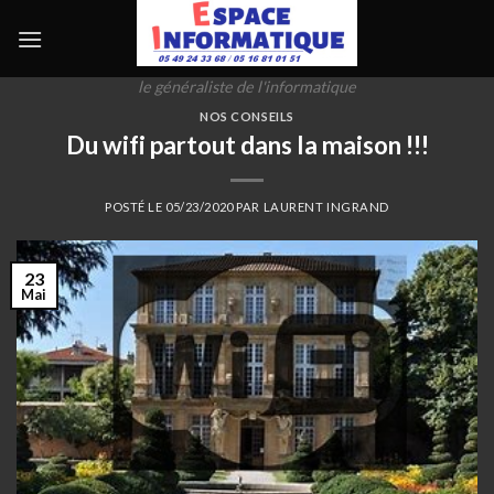
Skip
to
content
le généraliste de l'informatique
NOS CONSEILS
Du wifi partout dans la maison !!!
POSTÉ LE
05/23/2020
PAR
LAURENT INGRAND
23
Mai