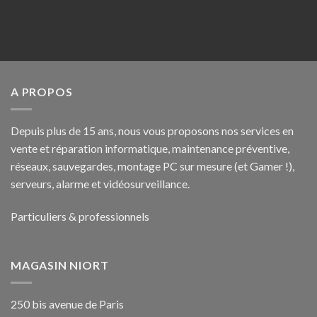
A PROPOS
Depuis plus de 15 ans, nous vous proposons nos services en
vente et réparation informatique, maintenance préventive,
réseaux, sauvegardes, montage PC sur mesure (et Gamer !),
serveurs, alarme et vidéosurveillance.
Particuliers & professionnels
MAGASIN NIORT
250 bis avenue de Paris