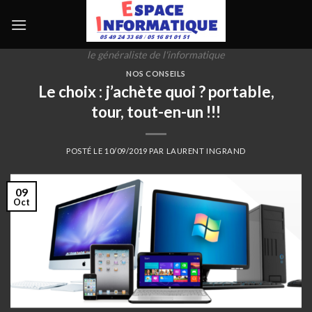
Skip
to
content
le généraliste de l'informatique
NOS CONSEILS
Le choix : j’achète quoi ? portable,
tour, tout-en-un !!!
POSTÉ LE
10/09/2019
PAR
LAURENT INGRAND
09
Oct