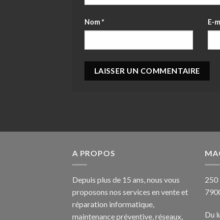
Nom
*
E-m
A PROPOS
MA
Depuis plus de 15 ans, nous vous
250 
proposons nos services en vente et
790
réparation informatique,
Du l
maintenance préventive, réseaux,