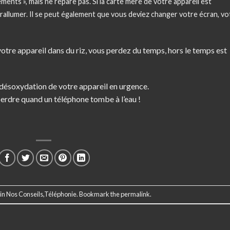
ents », mais ne répare pas. Si la carte mère de votre appareil est
rallumer. Il se peut également que vous deviez changer votre écran, vo
votre appareil dans du riz, vous perdez du temps, hors le temps est
désoxydation de votre appareil en urgence.
 perdre quand un téléphone tombe à l’eau !
 in
Nos Conseils
,
Téléphonie
. Bookmark the
permalink
.