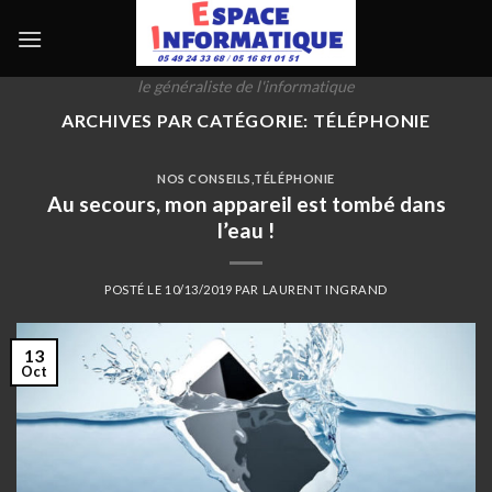
Skip
to
content
le généraliste de l'informatique
ARCHIVES PAR CATÉGORIE:
TÉLÉPHONIE
NOS CONSEILS
,
TÉLÉPHONIE
Au secours, mon appareil est tombé dans
l’eau !
POSTÉ LE
10/13/2019
PAR
LAURENT INGRAND
13
Oct