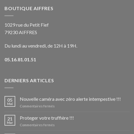
BOUTIQUE AIFFRES
1029 rue du Petit Fief
79230 AIFFRES
Du lundi au vendredi, de 12H à 19H.
05.16.81.01.51
DERNIERS ARTICLES
Nouvelle caméra avec zéro alerte intempestive !!!
05
Mai
sur
Commentaires fermés
Nouvelle
caméra
Proteger votre truffière !!!
21
avec
Mar
sur
Commentaires fermés
zéro
Proteger
alerte